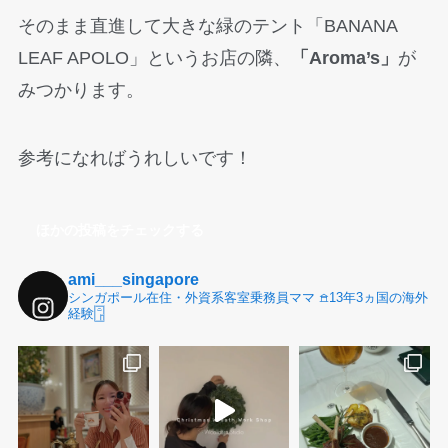
そのまま直進して大きな緑のテント「BANANA
LEAF APOLO」というお店の隣、
「Aroma’s」
が
みつかります。
参考になればうれしいです！
ほかの投稿をチェックする
ami___singapore
シンガポール在住・外資系客室乗務員ママ 𖠿13年3ヵ国の海外
経験𓉞