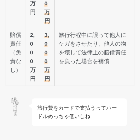
万
0
円
万
円
賠償
2,
3,
旅行行程中に誤って他人に
責任
0
0
ケガをさせたり、他人の物
（免
0
0
を壊して法律上の賠償責任
責な
0
0
を負った場合を補償
し）
万
万
円
円
旅行費をカードで支払うってハー
ドルめっちゃ低いしね