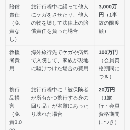
賠償
旅行行程中に誤って他人
3,000万
責任
にケガをさせたり、他人
円
（1事
（免
の物を壊して法律上の賠
故の限度
責な
償責任を負った場合
額）
し）
救援
海外旅行先でケガや病気
100万円
者費
で入院して、家族が現地
（会員資
用
に駆けつけた場合の費用
格期間に
つき）
携行
旅行行程中に「被保険者
20万円
品損
が所有かつ携行する身の
（1旅
害
回り品」が盗難にあった
行・会員
（免
り壊れた場合
資格期間
責3,0
につき）