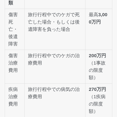
類
傷害
旅行行程中でのケガで死
最高
3,00
死
亡した場合・もしくは後
0万円
亡・
遺障害を負った場合
後遺
障害
傷害
旅行行程中でのケガの治
200万円
治療
療費用
（1事故
費用
の限度
額）
疾病
旅行行程中での病気の治
270万円
治療
療費用
（1疾病
費用
の限度
額）