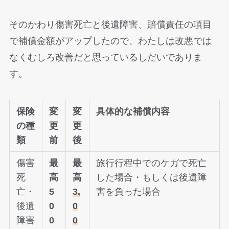
そのかわり傷害死亡と後遺障害、賠償責任の項目
で補償金額がアップしたので、わたしは改悪では
なくむしろ改善だと思っているしだいでありま
す。
保険
変
変
具体的な
補償内容
の種
更
更
類
前
後
傷害
最
最
旅行行程中でのケガで死亡
死
高
高
した場合・もしくは後遺障
亡・
5
3,
害を負った場合
後遺
0
0
障害
0
0