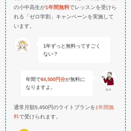
の小中高生が
1年間無料
でレッスンを受けら
れる「ゼロ学割」キャンペーンを実施して
います。
1年ずっと無料ってすごく
ない？
年間で
64,500円分
が無料に
なりますよ。
あみ
通常月額5,450円のライトプランを
1年間無
料
で受けられます。